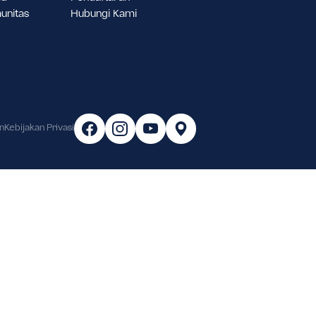
ukungan Murid
Pendaftaran
asilitas & Komunitas
Hubungi Kami
arier
arat & Ketentuan
Kebijakan Privasi