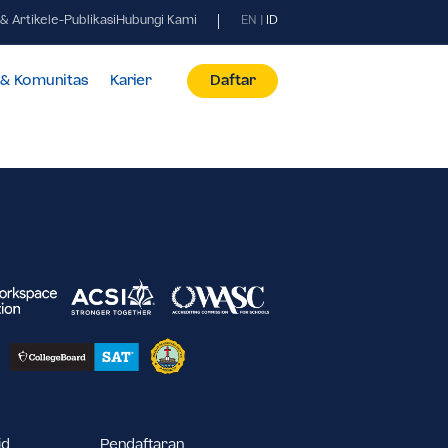
Berita & Artikel
e-Publikasi
Hubungi Kami
EN
|
ID
id
Fasilitas & Komunitas
Karier
Daftar
1