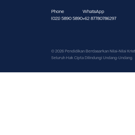
Meruya Utara Kec. Kembangan, Kot
Daerah Khusus Ibukota Jakarta 116
Phone
WhatsApp
(021) 5890 5890
+62 87780786297
© 2026 Pendidikan Berdasarkan Nilai-Nil
Seluruh Hak Cipta Dilindungi Undang-U