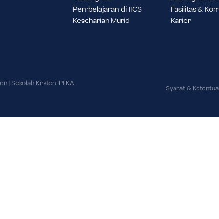
a Jakarta Barat,
20.
Tentang IICS
D
Pembelajaran di IICS
F
Keseharian Murid
K
ai Kristen | Sekolah Kristen IPEKA.
Sy
ndang.