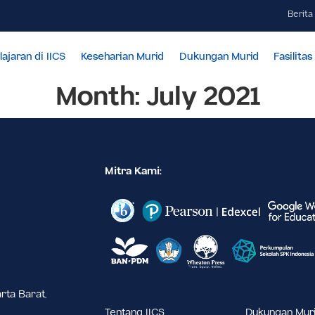
Pembelajaran di IICS
Keseharian Murid
Dukungan Mur
Month:
July 202
Mitra Kami: