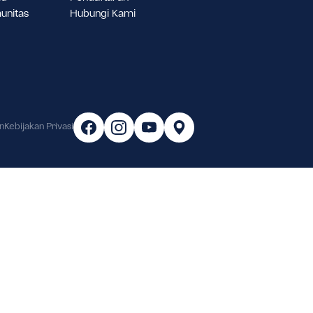
ukungan Murid
Pendaftaran
asilitas & Komunitas
Hubungi Kami
arier
arat & Ketentuan
Kebijakan Privasi