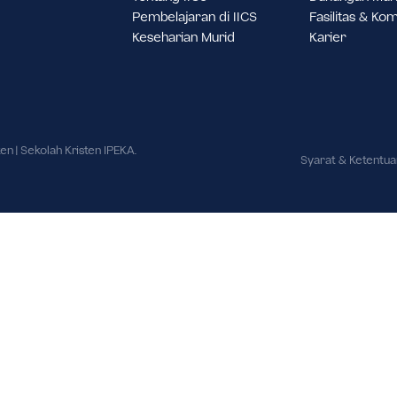
a Jakarta Barat,
20.
Tentang IICS
D
Pembelajaran di IICS
F
Keseharian Murid
K
ai Kristen | Sekolah Kristen IPEKA.
Sy
ndang.