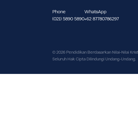
Meruya Utara Kec. Kembangan, Kot
Daerah Khusus Ibukota Jakarta 116
Phone
WhatsApp
(021) 5890 5890
+62 87780786297
© 2026 Pendidikan Berdasarkan Nilai-Nil
Seluruh Hak Cipta Dilindungi Undang-U