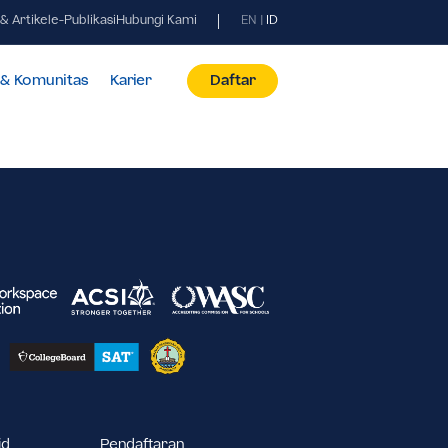
Berita & Artikel
e-Publikasi
Hubungi Kami
EN
|
ID
id
Fasilitas & Komunitas
Karier
Daftar
024