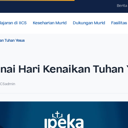
Pembelajaran di IICS
Keseharian Murid
Dukungan Mur
i Kenaikan Tuhan Yesus
knai Hari Kenaikan T
Oleh IICSadmin