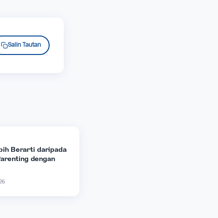
engatakannya kepadamu.
X (Twitter)
Salin Tautan