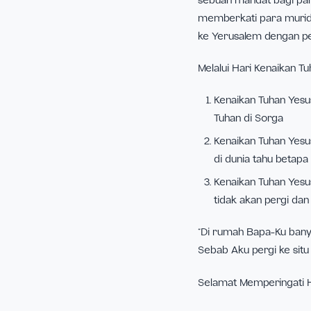
menyaksikan kena
hilang dari panda
Mengutip dari
CN
Jakarta, mengata
sebuah mandat ba
memberkati para
ke Yerusalem den
Melalui Hari Kena
Kenaikan Tuh
Tuhan di Sorg
Kenaikan Tuh
di dunia tahu
Kenaikan Tuha