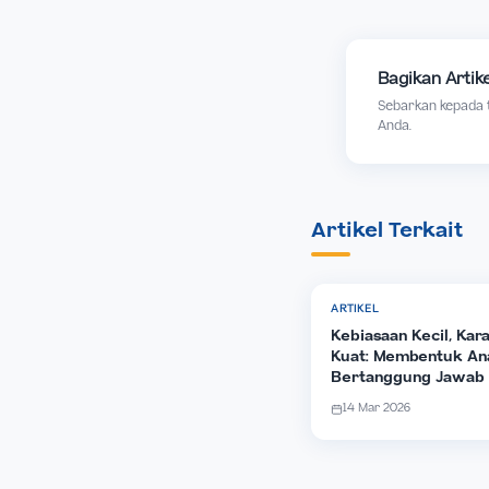
tidak akan pe
“Di rumah Bapa-K
Sebab Aku pergi 
Selamat Memperin
Bagikan
Sebarkan 
Anda.
Artikel Terk