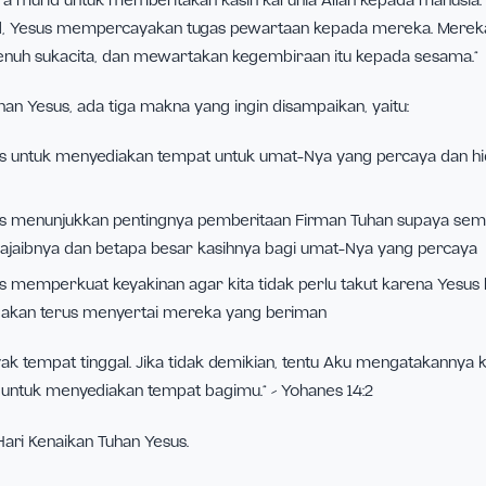
ikan Tuhan Yesus ke surga, Tuhan Yesus terangkat naik ke l
ngan setelah tertutup awan.
N Indonesia
, Fransiskus Emanuel de Santo, Sekretaris Eksek
kan dalam renungannya, “Peristiwa kenaikan Tuhan Yesus 
gi para murid untuk memberitakan kasih karunia Allah ke
 murid, Yesus mempercayakan tugas pewartaan kepada me
gan penuh sukacita, dan mewartakan kegembiraan itu kep
ikan Tuhan Yesus, ada tiga makna yang ingin disampaikan, yai
an Yesus untuk menyediakan tempat untuk umat-Nya yang p
a
an Yesus menunjukkan pentingnya pemberitaan Firman Tuh
 betapa ajaibnya dan betapa besar kasihnya bagi umat-Nya 
n Yesus memperkuat keyakinan agar kita tidak perlu takut k