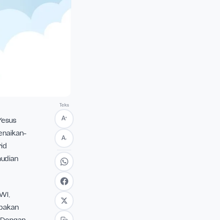
Teks
+
A
 Isa Almasih. Yesus
-40. Di hari kenaikan-
A
−
nia. Para murid