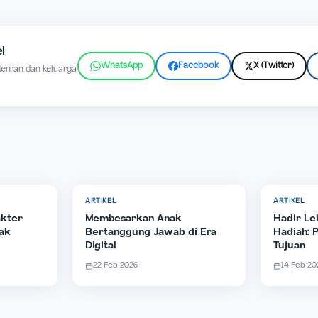
rgi dan akan terus menyertai mereka yang beriman
u banyak tempat tinggal. Jika tidak demikian, tentu Aku m
ke situ untuk menyediakan tempat bagimu.” – Yohanes 14:2
gati Hari Kenaikan Tuhan Yesus.
 Artikel
WhatsApp
Facebook
kepada teman dan keluarga
ait