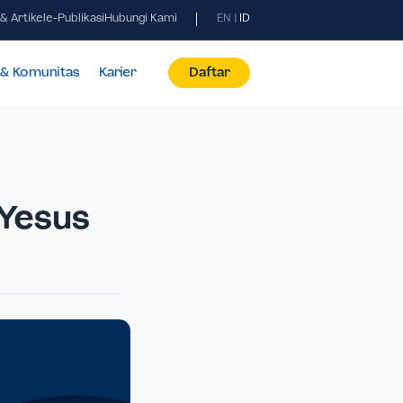
Berita & Artikel
e-Publikasi
Hubungi Kami
EN
|
ID
id
Fasilitas & Komunitas
Karier
Daftar
uhan Yesus