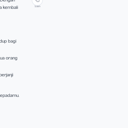
angit dan kemudian
utif Komkat KWI,
ke surga merupakan
pada manusia. Dengan
Salin
reka. Mereka kembali
ada sesama.”
tu:
ercaya dan hidup bagi
an supaya semua orang
yang percaya
arena Yesus berjanji