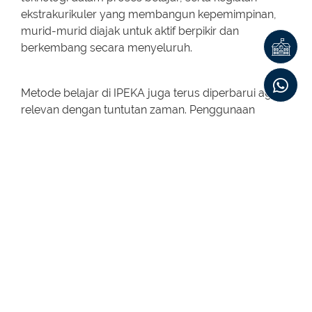
ekstrakurikuler yang membangun kepemimpinan,
murid-murid diajak untuk aktif berpikir dan
berkembang secara menyeluruh.
Metode belajar di IPEKA juga terus diperbarui agar
relevan dengan tuntutan zaman. Penggunaan
teknologi pendidikan, pendekatan kolaboratif, dan
integrasi nilai-nilai Kristen menjadi fondasi kuat
dalam membentuk pribadi yang unggul dan siap
menghadapi tantangan global.
Dengan membekali murid dengan 10 keterampilan
masa depan ini, IPEKA berkomitmen untuk
melahirkan generasi yang tidak hanya cerdas secara
intelektual, tetapi juga tangguh secara emosional,
sosial, dan spiritual.