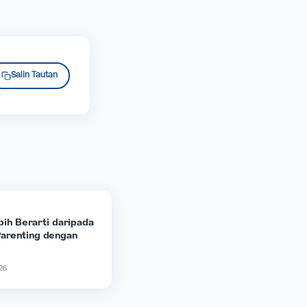
anak. Ketika anak dibesarkan dalam lingkungan yang
n sejak Early Childhood, mereka akan tumbuh
n tujuan hidup yang kuat. Kiranya setiap keluarga
ngun generasi yang sungguh-sungguh mengasihi
X (Twitter)
Salin Tautan