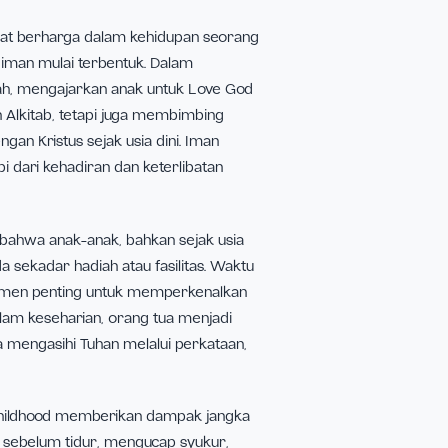
fase yang sangat berharga dalam kehidupan seorang
 karakter dan iman mulai terbentuk. Dalam
maupun di rumah, mengajarkan anak untuk Love God
pengetahuan Alkitab, tetapi juga membimbing
 pribadi dengan Kristus sejak usia dini. Iman
ormasi, tetapi dari kehadiran dan keterlibatan
School melihat bahwa anak-anak, bahkan sejak usia
maan daripada sekadar hadiah atau fasilitas. Waktu
ua menjadi momen penting untuk memperkenalkan
sederhana. Dalam keseharian, orang tua menjadi
an bagaimana mengasihi Tuhan melalui perkataan,