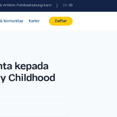
Berita & Artikel
e-Publikasi
Hubungi Kami
EN
|
ID
id
Fasilitas & Komunitas
Karier
Daftar
n Cinta kepada
 Early Childhood