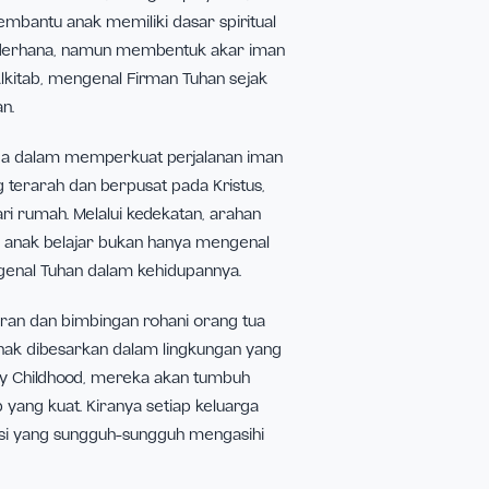
i.
sejak Early Childhood memberikan dampak jangka
sama, berdoa sebelum tidur, mengucap syukur,
ntang iman membantu anak memiliki dasar spiritual
kin terlihat sederhana, namun membentuk akar iman
arkan dalam Alkitab, mengenal Firman Tuhan sejak
an keselamatan.
i mitra keluarga dalam memperkuat perjalanan iman
elajaran yang terarah dan berpusat pada Kristus,
 berawal dari rumah. Melalui kedekatan, arahan
ensi orang tua, anak belajar bukan hanya mengenal
nar-benar mengenal Tuhan dalam kehidupannya.
traksi, kehadiran dan bimbingan rohani orang tua