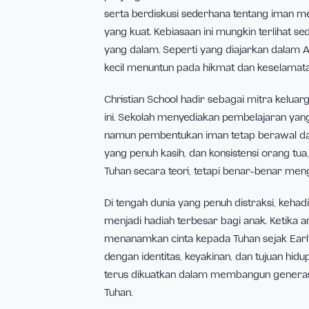
sikap, dan keputusan sehari-har
Membangun kebiasaan rohani 
panjang. Membaca Alkitab ber
serta berdiskusi sederhana te
yang kuat. Kebiasaan ini mung
yang dalam. Seperti yang diaj
kecil menuntun pada hikmat d
Christian School hadir sebaga
ini. Sekolah menyediakan pemb
namun pembentukan iman tetap
yang penuh kasih, dan konsist
Tuhan secara teori, tetapi be
Di tengah dunia yang penuh dis