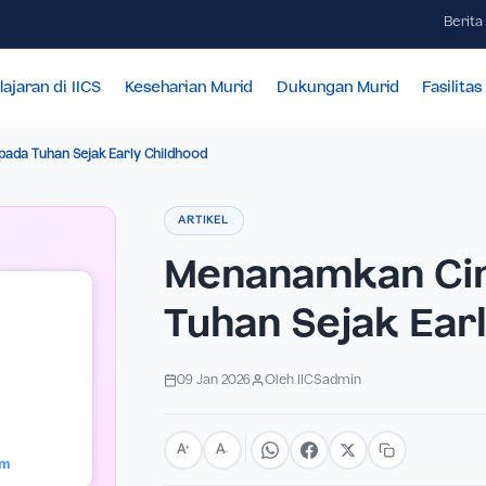
Pembelajaran di IICS
Keseharian Murid
Dukungan Mur
inta kepada Tuhan Sejak Early Childhood
ARTIKEL
Menanamka
Tuhan Sejak
09 Jan 2026
Oleh IICSadmin