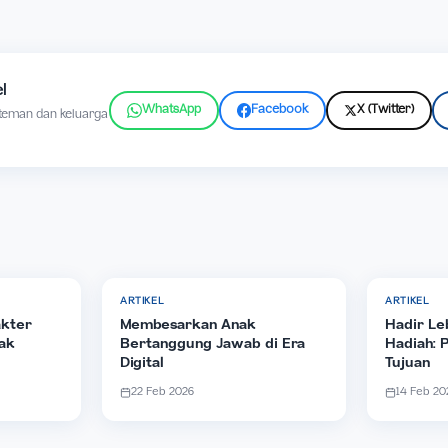
menjadi hadiah terbesar bagi 
menanamkan cinta kepada Tuha
dengan identitas, keyakinan, da
terus dikuatkan dalam memba
Tuhan.
 Artikel
WhatsApp
Facebook
kepada teman dan keluarga
ait