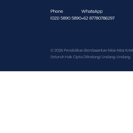
Meruya Utara Kec. Kembangan, Kot
Daerah Khusus Ibukota Jakarta 116
Phone
WhatsApp
(021) 5890 5890
+62 87780786297
© 2026 Pendidikan Berdasarkan Nilai-Nil
Seluruh Hak Cipta Dilindungi Undang-U