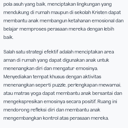
pola asuh yang baik, menciptakan lingkungan yang
mendukung di rumah maupun di sekolah Kristen dapat
membantu anak membangun ketahanan emosional dan
belajar memproses perasaan mereka dengan lebih
baik.
Salah satu strategi efektif adalah menciptakan area
aman di rumah yang dapat digunakan anak untuk
menenangkan diri dan mengatur emosinya.
Menyediakan tempat khusus dengan aktivitas
menenangkan seperti puzzle, perlengkapan mewarnai,
atau matras yoga dapat membantu anak bersantai dan
mengekspresikan emosinya secara positif. Ruang ini
mendorong refleksi diri dan membantu anak
mengembangkan kontrol atas perasaan mereka.