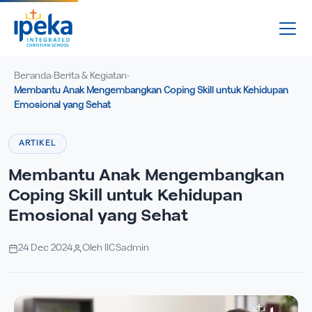
Beranda
Berita & Kegiatan
›
›
Membantu Anak Mengembangkan Coping Skill untuk Kehidupan
Emosional yang Sehat
ARTIKEL
Membantu Anak Mengembangkan
Coping Skill untuk Kehidupan
Emosional yang Sehat
24 Dec 2024
Oleh IICSadmin