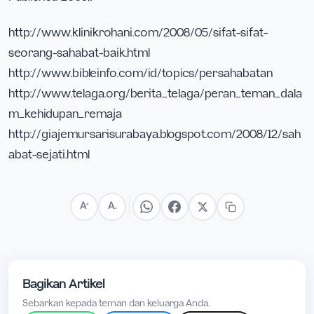
http://www.klinikrohani.com/2008/05/sifat-sifat-
seorang-sahabat-baik.html
http://www.bibleinfo.com/id/topics/persahabatan
http://www.telaga.org/berita_telaga/peran_teman_dala
m_kehidupan_remaja
http://giajemursarisurabaya.blogspot.com/2008/12/sah
abat-sejati.html
A
A
+
−
Bagikan Artikel
Sebarkan kepada teman dan keluarga Anda.