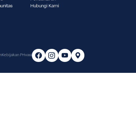
ukungan Murid
Pendaftaran
asilitas & Komunitas
Hubungi Kami
arier
arat & Ketentuan
Kebijakan Privasi