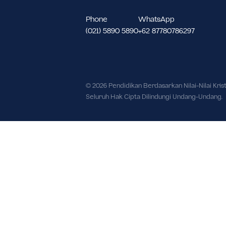
Meruya Utara Kec. Kembangan, Kot
Daerah Khusus Ibukota Jakarta 116
Phone
WhatsApp
(021) 5890 5890
+62 87780786297
© 2026 Pendidikan Berdasarkan Nilai-Nil
Seluruh Hak Cipta Dilindungi Undang-U