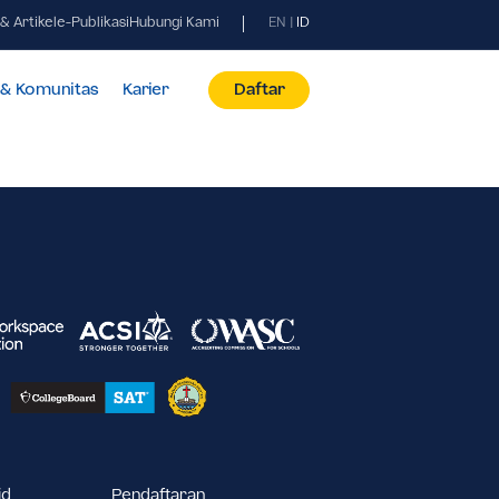
Berita & Artikel
e-Publikasi
Hubungi Kami
EN
|
ID
id
Fasilitas & Komunitas
Karier
Daftar
022