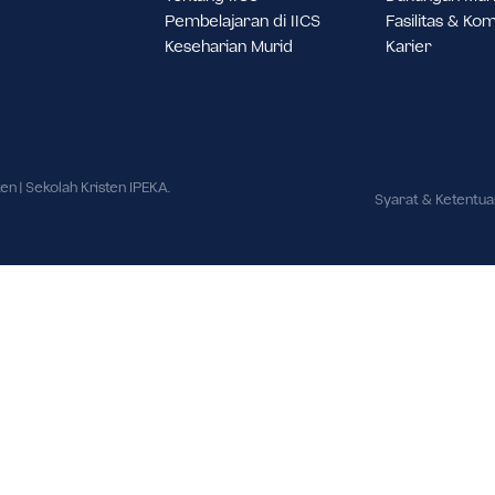
a Jakarta Barat,
20.
Tentang IICS
D
Pembelajaran di IICS
F
Keseharian Murid
K
ai Kristen | Sekolah Kristen IPEKA.
Sy
ndang.